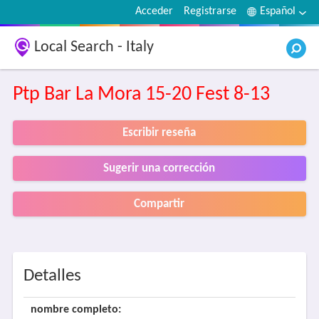
Acceder
Registrarse
Español
Local Search - Italy
Ptp Bar La Mora 15-20 Fest 8-13
Escribir reseña
Sugerir una corrección
Compartir
Detalles
nombre completo: