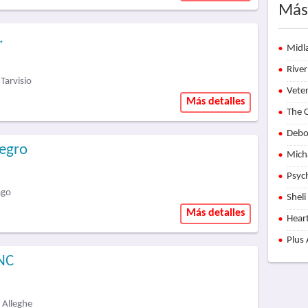
Más
.
Midl
River
Tarvisio
Vete
Más detalles
The C
Debo
negro
Mich
Psyc
ago
Sheli
Más detalles
Hear
Plus
SNC
 Alleghe