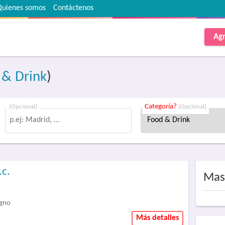
Quienes somos
Contáctenos
Agr
 & Drink
)
Categoría?
(Opcional)
(Opcional)
.c.
Mas
agno
Más detalles