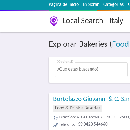
Página de inicio
Explorar
Categorías
Local Search - Italy
Explorar Bakeries (
Food
(Opcional)
Bortolazzo Giovanni & C. S.n
Food & Drink
>
Bakeries
Direccion:
Viale Canova 7, 31054 - Poss
Teléfono:
+39 0423 544660