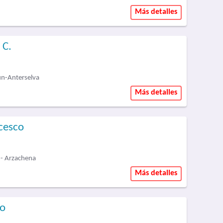
Más detalles
 C.
un-Anterselva
Más detalles
cesco
 - Arzachena
Más detalles
no