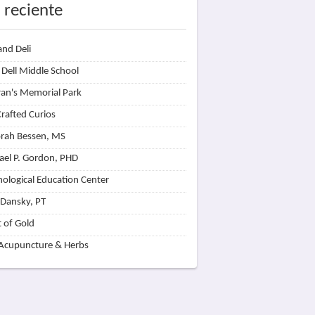
 reciente
and Deli
 Dell Middle School
ran's Memorial Park
rafted Curios
rah Bessen, MS
ael P. Gordon, PHD
hological Education Center
 Dansky, PT
t of Gold
 Acupuncture & Herbs