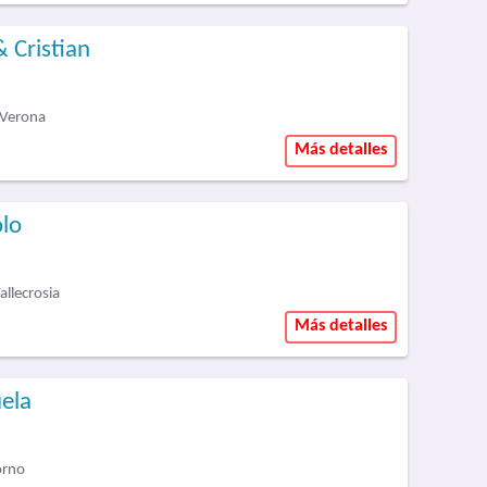
& Cristian
 Verona
Más detalles
olo
llecrosia
Más detalles
uela
orno