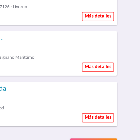
126 - Livorno
Más detalles
M.
osignano Marittimo
Más detalles
tia
cci
Más detalles